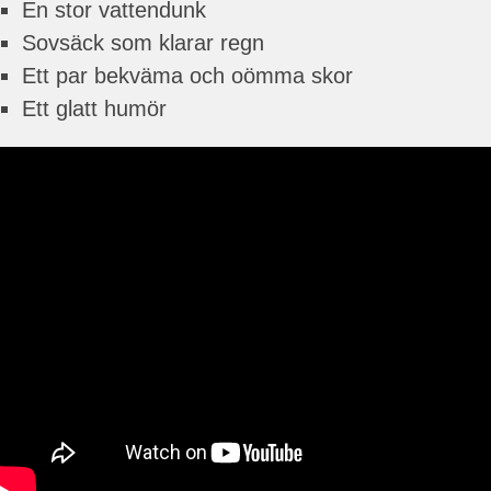
En stor vattendunk
Sovsäck som klarar regn
Ett par bekväma och oömma skor
Ett glatt humör