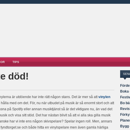
SOR
TIPS
te död!
SEN
Fördel
Boka e
nylerna är utdöende har inte rätt någon stans. Det är mer så att
vinylen
Festi
hålla med om det. För, nu när utbudet på musik är så enormt stort och att
Bo bäs
Revis
yssna på Spotify eller annan musiktjänst så är det viktigare nu, än vad det
Förkyl
sik och visa sitt stöd. Det har nästan blivit så att vi alla ska gilla musik
Plane
och kanske har vi inte ens någon skivspelare? Spelar ingen roll. Men, annars
Bygg 
 på fyndtorget.se och både hitta en vinylspelare men även gamla härliga