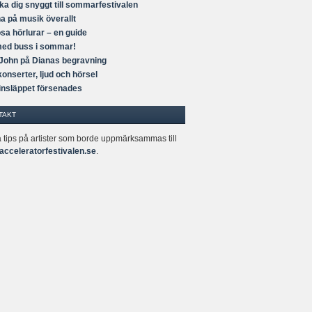
a dig snyggt till sommarfestivalen
a på musik överallt
ösa hörlurar – en guide
ed buss i sommar!
 John på Dianas begravning
onserter, ljud och hörsel
nsläppet försenades
TAKT
 tips på artister som borde uppmärksammas till
acceleratorfestivalen.se
.