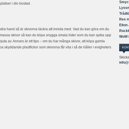
Smyck
latser i din bostad.
Lyssn
Trådl
Res m
Elton
i andra hand så är skivorna läckra att inreda med. Vad du kan göra om du
Rockk
n massa skivor så kan du köpa snygga smala lister som du kan spika upp
WoW i
njuta av. Annars är ett tips – om du har många skivor, att köpa gamla
a skyddande plastfickor som skivorna får vila i så de håller i evigheters
KON
Skicka
info@