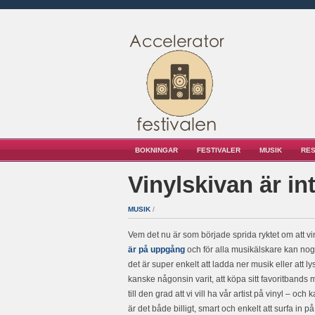
BOKNINGAR
FESTIVALER
MUSIK
RE
Vinylskivan är in
MUSIK
/
Vem det nu är som började sprida ryktet om att vi
är på uppgång
och för alla musikälskare kan nog 
det är super enkelt att ladda ner musik eller att l
kanske någonsin varit, att köpa sitt favoritbands mu
till den grad att vi vill ha vår artist på vinyl – 
är det både billigt, smart och enkelt att surfa in