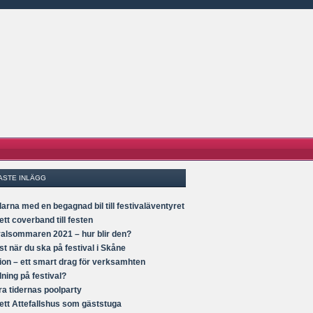
ASTE INLÄGG
arna med en begagnad bil till festivaläventyret
tt coverband till festen
valsommaren 2021 – hur blir den?
t när du ska på festival i Skåne
ion – ett smart drag för verksamhten
ning på festival?
ra tidernas poolparty
ett Attefallshus som gäststuga